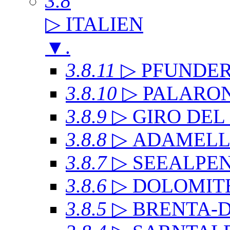
3.8
▷ ITALIEN
▼
.
3.8.11
▷ PFUNDE
3.8.10
▷ PALARO
3.8.9
▷ GIRO DE
3.8.8
▷ ADAMEL
3.8.7
▷ SEEALPE
3.8.6
▷ DOLOMITE
3.8.5
▷ BRENTA-