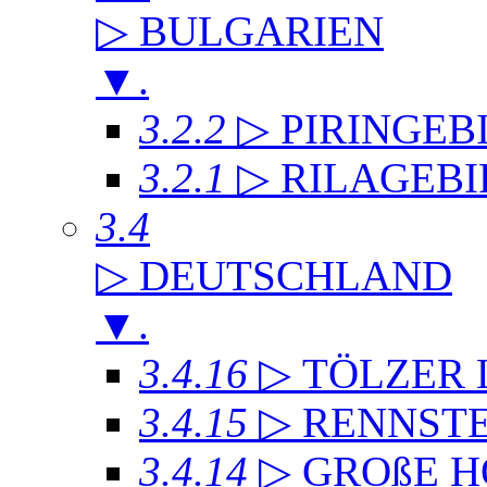
▷ BULGARIEN
▼
.
3.2.2
▷ PIRINGEB
3.2.1
▷ RILAGEB
3.4
▷ DEUTSCHLAND
▼
.
3.4.16
▷ TÖLZER
3.4.15
▷ RENNST
3.4.14
▷ GROßE 