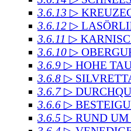
3.6.13
▷ KREUZ
3.6.12
▷ LASÖRL
3.6.11
▷ KARNIS
3.6.10
▷ OBERGU
3.6.9
▷ HOHE TA
3.6.8
▷ SILVRET
3.6.7
▷ DURCHQU
3.6.6
▷ BESTEIG
3.6.5
▷ RUND UM
3.6.4
▷ VENEDIG