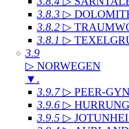
3.8.4
▷ SARNTAL
3.8.3
▷ DOLOMIT
3.8.2
▷ TRAUMWO
3.8.1
▷ TEXELGR
3.9
▷ NORWEGEN
▼
.
3.9.7
▷ PEER-GYN
3.9.6
▷ HURRUNG
3.9.5
▷ JOTUNHE