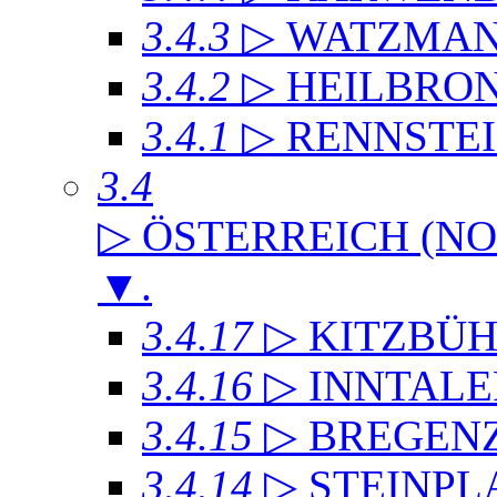
3.4.3
▷ WATZMA
3.4.2
▷ HEILBRO
3.4.1
▷ RENNSTE
3.4
▷ ÖSTERREICH (NO
▼
.
3.4.17
▷ KITZBÜH
3.4.16
▷ INNTAL
3.4.15
▷ BREGEN
3.4.14
▷ STEINPL