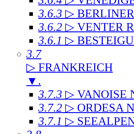
3.6.3
▷ BERLINE
3.6.2
▷ VENTER 
3.6.1
▷ BESTEIG
3.7
▷ FRANKREICH
▼
.
3.7.3
▷ VANOISE
3.7.2
▷ ORDESA 
3.7.1
▷ SEEALPE