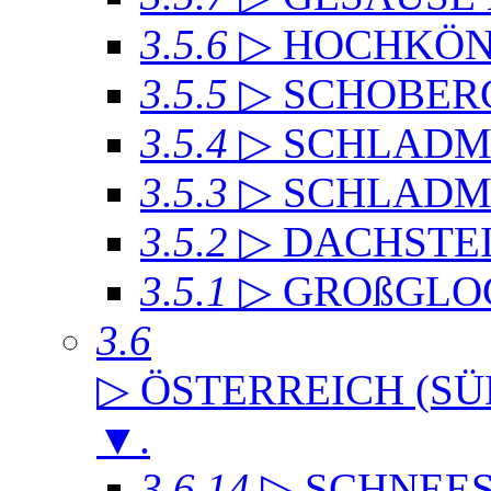
3.5.6
▷ HOCHKÖN
3.5.5
▷ SCHOBER
3.5.4
▷ SCHLADMI
3.5.3
▷ SCHLADM
3.5.2
▷ DACHST
3.5.1
▷ GROßGLO
3.6
▷ ÖSTERREICH (SÜ
▼
.
3.6.14
▷ SCHNEE