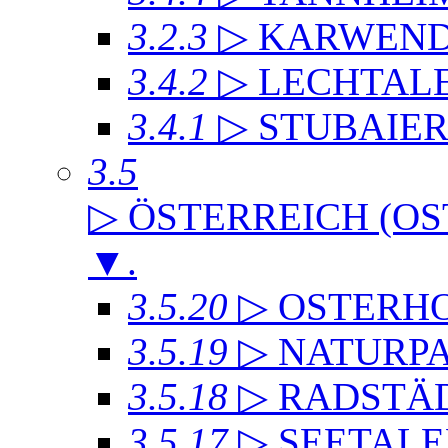
3.2.3
▷ KARWEND
3.4.2
▷ LECHTAL
3.4.1
▷ STUBAIE
3.5
▷ ÖSTERREICH (OS
▼
.
3.5.20
▷ OSTERH
3.5.19
▷ NATURP
3.5.18
▷ RADSTÄD
3.5.17
▷ SEETALE