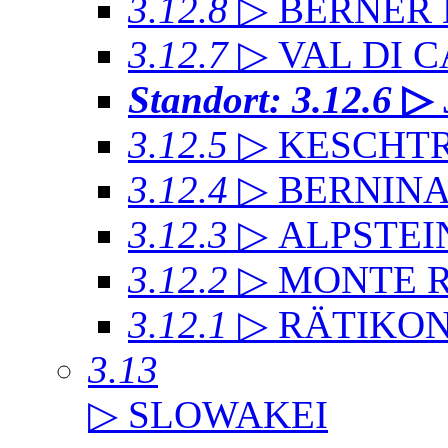
3.12.8
▷ BERNER
3.12.7
▷ VAL DI 
Standort: 3.12.6
▷
3.12.5
▷ KESCHT
3.12.4
▷ BERNIN
3.12.3
▷ ALPSTEI
3.12.2
▷ MONTE 
3.12.1
▷ RÄTIKO
3.13
▷ SLOWAKEI