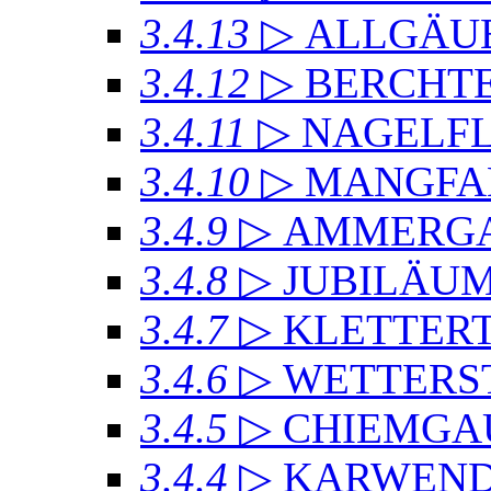
3.4.13
▷ ALLGÄU
3.4.12
▷ BERCHT
3.4.11
▷ NAGELF
3.4.10
▷ MANGFA
3.4.9
▷ AMMERGA
3.4.8
▷ JUBILÄU
3.4.7
▷ KLETTER
3.4.6
▷ WETTERS
3.4.5
▷ CHIEMGA
3.4.4
▷ KARWEND