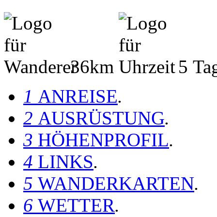
36km
5 Ta
1
ANREISE
.
2
AUSRÜSTUNG
.
3
HÖHENPROFIL
.
4
LINKS
.
5
WANDERKARTEN
.
6
WETTER
.