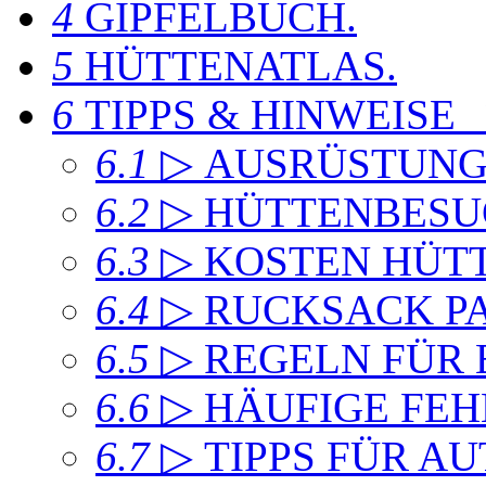
4
GIPFELBUCH
.
5
HÜTTENATLAS
.
6
TIPPS & HINWEISE
6.1
▷ AUSRÜSTUN
6.2
▷ HÜTTENBESU
6.3
▷ KOSTEN HÜT
6.4
▷ RUCKSACK P
6.5
▷ REGELN FÜR
6.6
▷ HÄUFIGE FEH
6.7
▷ TIPPS FÜR A