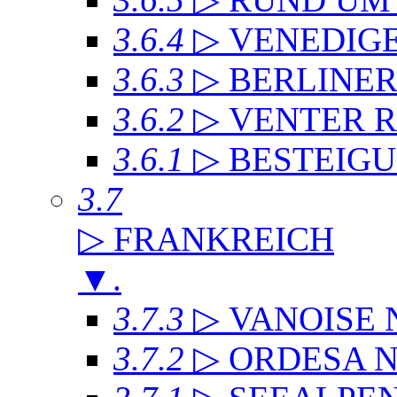
3.6.4
▷ VENEDIG
3.6.3
▷ BERLINE
3.6.2
▷ VENTER 
3.6.1
▷ BESTEIG
3.7
▷ FRANKREICH
▼
.
3.7.3
▷ VANOISE
3.7.2
▷ ORDESA 