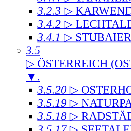
3.2.3
▷ KARWEND
3.4.2
▷ LECHTAL
3.4.1
▷ STUBAIE
3.5
▷ ÖSTERREICH (OS
▼
.
3.5.20
▷ OSTERH
3.5.19
▷ NATURP
3.5.18
▷ RADSTÄD
3.5.17
▷ SEETALE