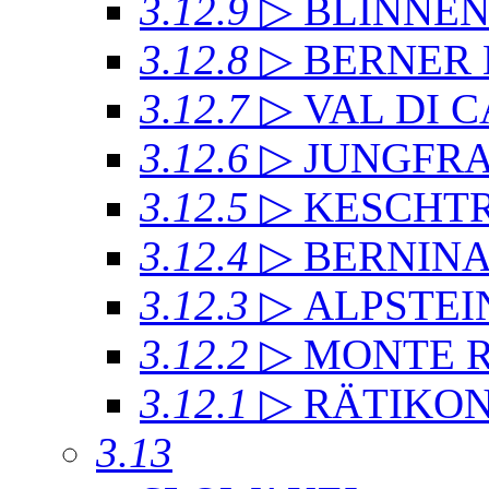
3.12.9
▷ BLINNE
3.12.8
▷ BERNER
3.12.7
▷ VAL DI 
3.12.6
▷ JUNGFR
3.12.5
▷ KESCHT
3.12.4
▷ BERNIN
3.12.3
▷ ALPSTEI
3.12.2
▷ MONTE 
3.12.1
▷ RÄTIKO
3.13