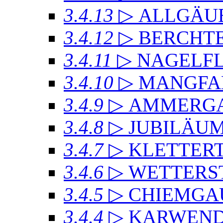
3.4.13
▷ ALLGÄU
3.4.12
▷ BERCHT
3.4.11
▷ NAGELF
3.4.10
▷ MANGFA
3.4.9
▷ AMMERGA
3.4.8
▷ JUBILÄU
3.4.7
▷ KLETTER
3.4.6
▷ WETTERS
3.4.5
▷ CHIEMGA
3.4.4
▷ KARWEND