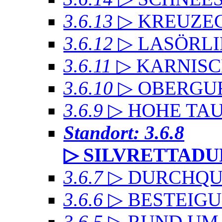
3.6.13
▷ KREUZ
3.6.12
▷ LASÖRL
3.6.11
▷ KARNIS
3.6.10
▷ OBERGU
3.6.9
▷ HOHE TA
Standort: 3.6.8
▷ SILVRETTAD
3.6.7
▷ DURCHQU
3.6.6
▷ BESTEIG
3.6.5
▷ RUND UM