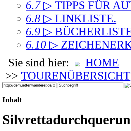
6.7
▷ TIPPS FÜR A
6.8
▷ LINKLISTE
.
6.9
▷ BÜCHERLIST
6.10
▷ ZEICHENER
Sie sind hier:
HOME
>>
TOURENÜBERSICHT
Inhalt
Silvrettadurchquerun