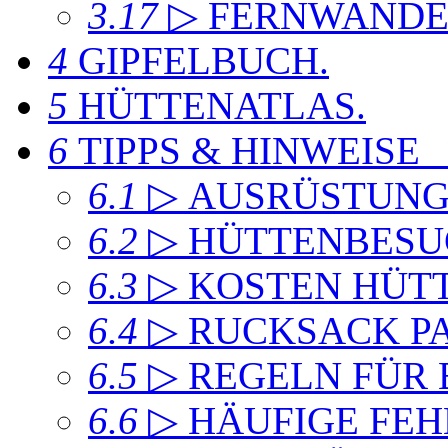
3.17
▷ FERNWAND
4
GIPFELBUCH
.
5
HÜTTENATLAS
.
6
TIPPS & HINWEISE
6.1
▷ AUSRÜSTUN
6.2
▷ HÜTTENBESU
6.3
▷ KOSTEN HÜT
6.4
▷ RUCKSACK P
6.5
▷ REGELN FÜR
6.6
▷ HÄUFIGE FEH