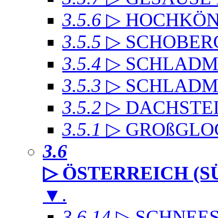
3.5.6
▷ HOCHKÖN
3.5.5
▷ SCHOBER
3.5.4
▷ SCHLADMI
3.5.3
▷ SCHLADM
3.5.2
▷ DACHST
3.5.1
▷ GROßGLO
3.6
▷ ÖSTERREICH (S
▼
.
3.6.14
▷ SCHNEE