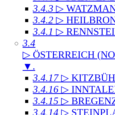
3.4.3
▷ WATZMA
3.4.2
▷ HEILBRO
3.4.1
▷ RENNSTE
3.4
▷ ÖSTERREICH (NO
▼
.
3.4.17
▷ KITZBÜH
3.4.16
▷ INNTAL
3.4.15
▷ BREGEN
3.4.14
▷ STEINPL