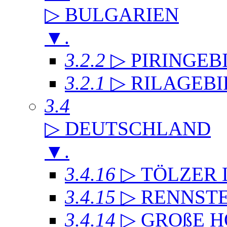
▷ BULGARIEN
▼
.
3.2.2
▷ PIRINGEB
3.2.1
▷ RILAGEB
3.4
▷ DEUTSCHLAND
▼
.
3.4.16
▷ TÖLZER
3.4.15
▷ RENNST
3.4.14
▷ GROßE 