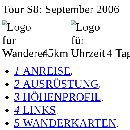
Tour S8: September 2006
45km
4 Ta
1
ANREISE
.
2
AUSRÜSTUNG
.
3
HÖHENPROFIL
.
4
LINKS
.
5
WANDERKARTEN
.