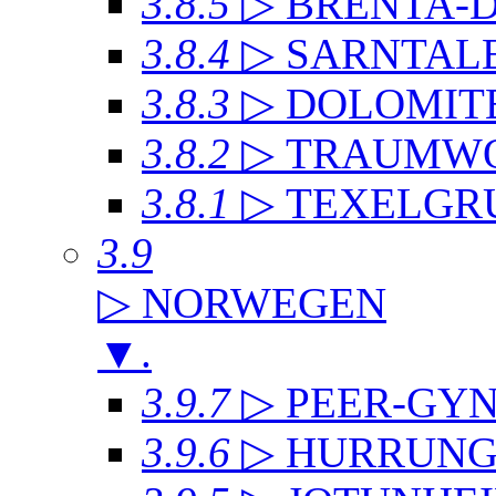
3.8.5
▷ BRENTA-
3.8.4
▷ SARNTAL
3.8.3
▷ DOLOMIT
3.8.2
▷ TRAUMWO
3.8.1
▷ TEXELGR
3.9
▷ NORWEGEN
▼
.
3.9.7
▷ PEER-GYN
3.9.6
▷ HURRUNG